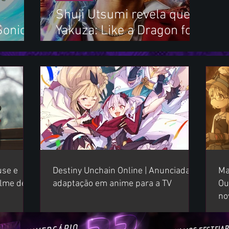
Shuji Utsumi revela que
Sonic
Yakuza: Like a Dragon foi o
or
título de maior sucesso da
série
use e
Destiny Unchain Online | Anunciada
Ma
lme de
adaptação em anime para a TV
Ou
no