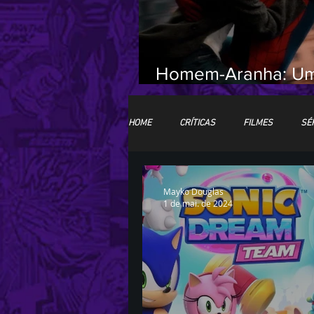
Homem-Aranha: U
Novo Dia (Crítica 
Spoilers)
HOME
CRÍTICAS
FILMES
SÉR
LIVROS
CCXP25
ImagineLa
Mayko Douglas
1 de mai. de 2024