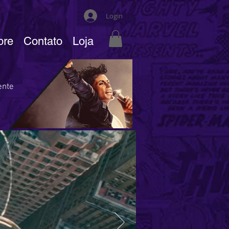
Login
bre
Contato
Loja
ente