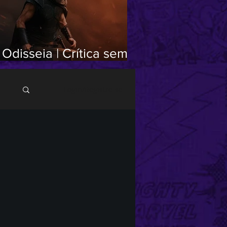
 Odisseia | Crítica sem
poilers
Login/Registre-se