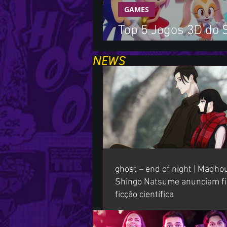
GAMES
Top 5 Jogos 3D do 
do pior para o melh
NEWS
Notícias
ghost – end of night | Madho
Shingo Natsume anunciam fi
ficção científica