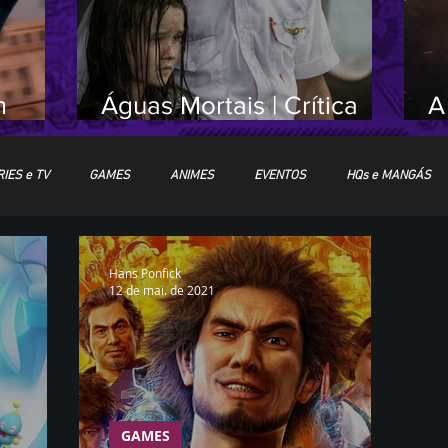
m
Águas Mortais | Crítica
A
Sem
sem spoilers
S
IES e TV
GAMES
ANIMES
EVENTOS
HQs e MANGÁS
nd
Hans Ponfick
12 de mai. de 2021
GAMES