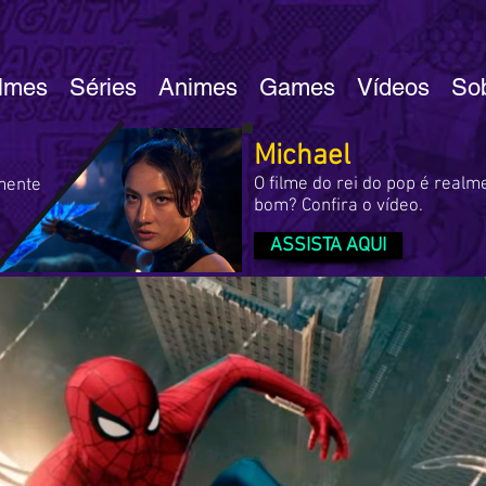
ilmes
Séries
Animes
Games
Vídeos
So
Michael
O filme do rei do pop é realm
lmente
bom? Confira o vídeo.
ASSISTA AQUI