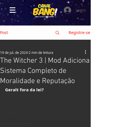
Login
Post
Registre-se
HOME
19 de jul. de 2024
2 min de leitura
HOME
The Witcher 3 | Mod Adiciona
CRÍTICAS
Sistema Completo de
FILMES
Moralidade e Reputação
SÉRIES e TV
Geralt fora da lei?
GAMES
ANIMES
EVENTOS
HQs e MANGÁS