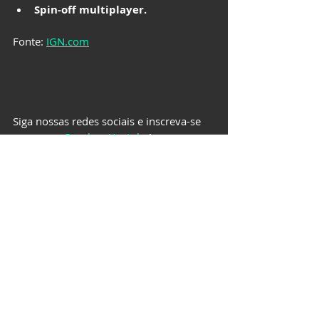
Spin-off multiplayer.
Fonte: 
IGN.com
Siga nossas redes sociais e inscreva-se 
em nosso 
Canal no Youtube
!
Twitter: 
@realcanalbang
Instagram: 
@canalbangoriginal
Facebook: 
http://facebook.com/canalbangoriginal
TikTok: 
https://www.tiktok.com/@canalbang
GAMES