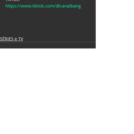
https://www.tiktok.com/@canalbang
SÉRIES e TV
Posts recentes
Ver tudo