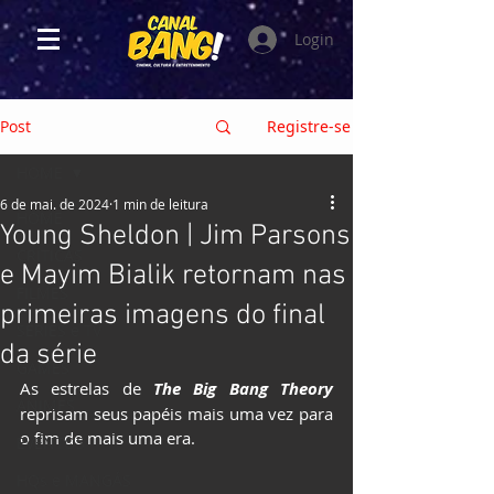
Login
Post
Registre-se
HOME
6 de mai. de 2024
1 min de leitura
HOME
Young Sheldon | Jim Parsons
CRÍTICAS
e Mayim Bialik retornam nas
FILMES
primeiras imagens do final
SÉRIES e TV
da série
GAMES
As estrelas de 
The Big Bang Theory
ANIMES
reprisam seus papéis mais uma vez para 
o fim de mais uma era.
EVENTOS
HQs e MANGÁS