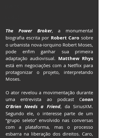
LIVROS
CCXP25
ImagineLand
The Power Broker
, a monumental 
biografia escrita por 
Robert Caro
 sobre 
o urbanista nova-iorquino Robert Moses, 
pode enfim ganhar sua primeira 
adaptação audiovisual. 
Matthew Rhys
está em negociações com a Netflix para 
protagonizar o projeto, interpretando 
Moses.
O ator revelou a movimentação durante 
uma entrevista ao podcast C
onan 
O'Brien Needs a Friend
, da SiriusXM. 
Segundo ele, o interesse parte de um 
“grupo seleto” envolvido nas conversas 
com a plataforma, mas o processo 
esbarra na liberação dos direitos. Caro, 