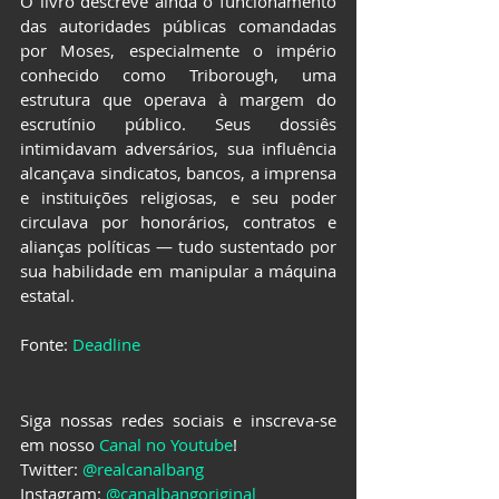
O livro descreve ainda o funcionamento 
das autoridades públicas comandadas 
por Moses, especialmente o império 
conhecido como Triborough, uma 
estrutura que operava à margem do 
escrutínio público. Seus dossiês 
intimidavam adversários, sua influência 
alcançava sindicatos, bancos, a imprensa 
e instituições religiosas, e seu poder 
circulava por honorários, contratos e 
alianças políticas — tudo sustentado por 
sua habilidade em manipular a máquina 
estatal.
Fonte: 
Deadline
Siga nossas redes sociais e inscreva-se 
em nosso 
Canal no Youtube
!
Twitter: 
@realcanalbang
Instagram: 
@canalbangoriginal