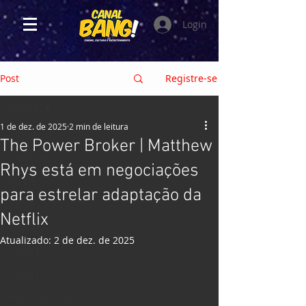
Login
Post
Registre-se
HOME
1 de dez. de 2025
2 min de leitura
HOME
The Power Broker | Matthew
CRÍTICAS
Rhys está em negociações
FILMES
para estrelar adaptação da
SÉRIES e TV
Netflix
GAMES
Atualizado:
2 de dez. de 2025
ANIMES
EVENTOS
HQs e MANGÁS