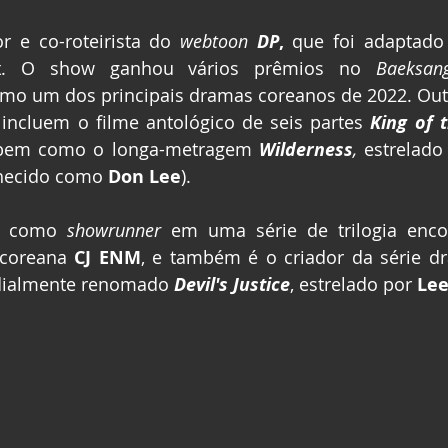
r e co-roteirista do 
webtoon 
DP
, 
que foi adaptado
x
. O show ganhou vários prêmios no 
Baeksan
mo um dos principais dramas coreanos de 2022. Outr
 incluem o filme antológico de seis partes 
King of t
 bem como o longa-metragem 
Wilderness
,
 estrelado
hecido como 
Don Lee
).
u como 
showrunner 
em uma série de trilogia enc
 coreana 
CJ ENM
, e também é o criador da série d
ialmente renomado 
Devil's Justice
, estrelado por 
Lee