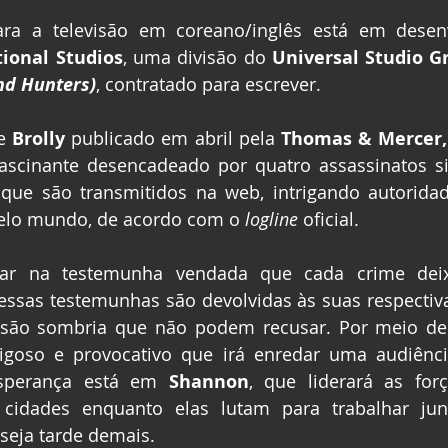
tional Studios
, uma divisão do 
Universal Studio G
nd Hunters)
, contratado para escrever.
e 
Brolly 
publicado em abril pela 
Thomas & Mercer,
fascinante desencadeado por quatro assassinatos s
 que são transmitidos na web, intrigando autoridad
elo mundo, de acordo com o 
logline 
oficial.
ar na testemunha vendada que cada crime deixo
essas testemunhas são devolvidas às suas respectivas 
ão sombria que não podem recusar. Por meio del
rigoso e provocativo que irá enredar uma audiênci
sperança está em 
Shannon
, que liderará as forç
seja tarde demais.