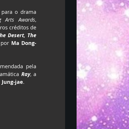
 para o drama 
g Arts Awards
, 
os créditos de 
he Desert, The 
 por 
Ma Dong-
omendada pela 
ramática 
Ray
, a 
 Jung-jae
.