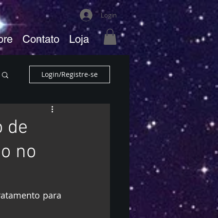
Login
bre
Contato
Loja
Login/Registre-se
o de
ão no
ratamento para 