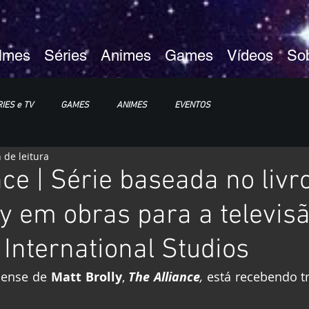
ilmes
Séries
Animes
Games
Vídeos
So
IES e TV
GAMES
ANIMES
EVENTOS
 de leitura
XP25
ImagineLand
nce | Série baseada no livr
ly em obras para a televis
 International Studios
ense de 
Matt Brolly
, 
The Alliance
,
 está recebendo t