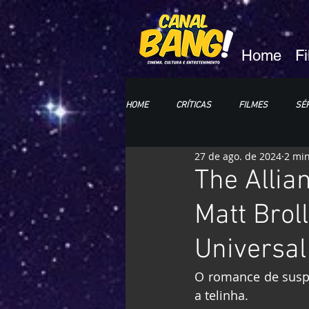
Home
F
HOME
CRÍTICAS
FILMES
SÉR
27 de ago. de 2024
2 min
HQs e MANGÁS
LIVROS
CC
The Allia
Matt Brol
Universal
O romance de susp
a telinha.