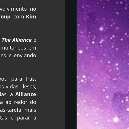
Uma adaptação para a televisão em coreano/inglês está em desenvolvimento no 
roup
, com 
Kim 
 
The Alliance
é 
imultâneos em 
es e enviando 
u para trás. 
vidas, ilesas, 
as, a 
Alliance 
a ao redor do 
as-tarefa mais 
poderosas dessas cidades enquanto elas lutam para trabalhar juntas e parar a 