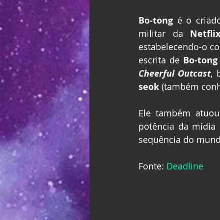
Bo-tong
 é o criado
militar da 
Netfli
estabelecendo-o co
escrita de 
Bo-tong
Cheerful Outcast
,
seok
 (também con
Ele também atuo
potência da mídia
sequência do mund
Fonte: 
Deadline