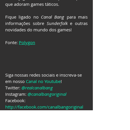
que adoram games táticos.
Fique ligado no 
Canal Bang
 para mais 
informações sobre 
Sunderfolk
 e outras 
novidades do mundo dos games!
Fonte: 
Polygon
Siga nossas redes sociais e inscreva-se 
em nosso 
Canal no Youtube
!
Twitter: 
@realcanalbang
Instagram: 
@canalbangoriginal
Facebook: 
http://facebook.com/canalbangoriginal
TikTok: 
https://www.tiktok.com/@canalbang
GAMES