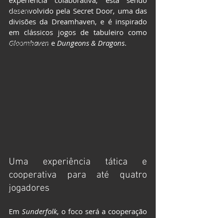
experiência colaborativa, está sendo 
LIVROS
desenvolvido pela Secret Door, uma das 
divisões da Dreamhaven, e é inspirado 
CCXP25
em clássicos jogos de tabuleiro como 
Gloomhaven
 e 
Dungeons & Dragons
.
ImagineLand
Uma experiência tática e 
cooperativa para até quatro 
jogadores
Em 
Sunderfolk
, o foco será a cooperação 