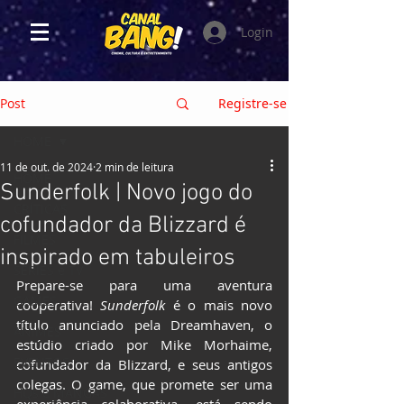
Login
Post
Registre-se
HOME
11 de out. de 2024
2 min de leitura
HOME
Sunderfolk | Novo jogo do
CRÍTICAS
cofundador da Blizzard é
FILMES
inspirado em tabuleiros
SÉRIES e TV
Prepare-se para uma aventura 
GAMES
cooperativa! 
Sunderfolk
 é o mais novo 
título anunciado pela Dreamhaven, o 
ANIMES
estúdio criado por Mike Morhaime, 
EVENTOS
cofundador da Blizzard, e seus antigos 
colegas. O game, que promete ser uma 
HQs e MANGÁS