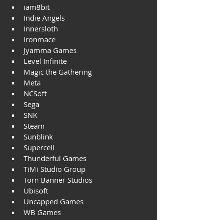
iam8bit
Indie Angels
Innersloth
Ironmace
Jyamma Games
Level Infinite
Magic the Gathering
Meta
NCSoft
Sega
SNK
Steam
Sunblink
Supercell
Thunderful Games
TiMi Studio Group
Torn Banner Studios
Ubisoft
Uncapped Games
WB Games