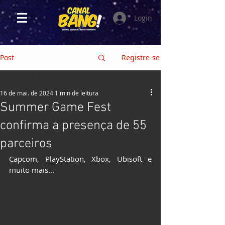
Login
Post
Registre-se
HOME
16 de mai. de 2024
1 min de leitura
HOME
Summer Game Fest
CRÍTICAS
confirma a presença de 55
FILMES
parceiros
SÉRIES e TV
Capcom, PlayStation, Xbox, Ubisoft e 
GAMES
muito mais...
ANIMES
EVENTOS
HQs e MANGÁS