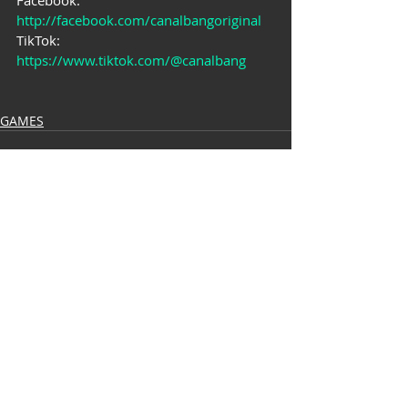
http://facebook.com/canalbangoriginal
TikTok: 
https://www.tiktok.com/@canalbang
GAMES
Posts recentes
Ver tudo