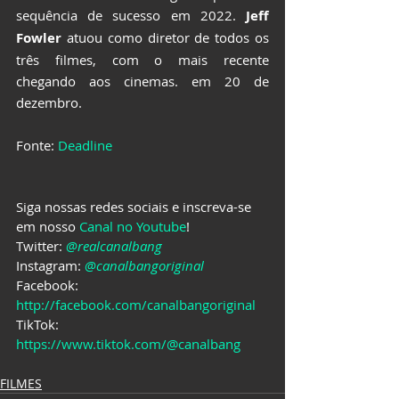
sequência de sucesso em 2022.
 Jeff 
Fowler
 atuou como diretor de todos os 
três filmes, com o mais recente 
chegando aos cinemas. em 20 de 
dezembro.
Fonte: 
Deadline
Siga nossas redes sociais e inscreva-se 
em nosso 
Canal no Youtube
!
Twitter: 
@realcanalbang
Instagram: 
@canalbangoriginal
Facebook: 
http://facebook.com/canalbangoriginal
TikTok: 
https://www.tiktok.com/@canalbang
FILMES