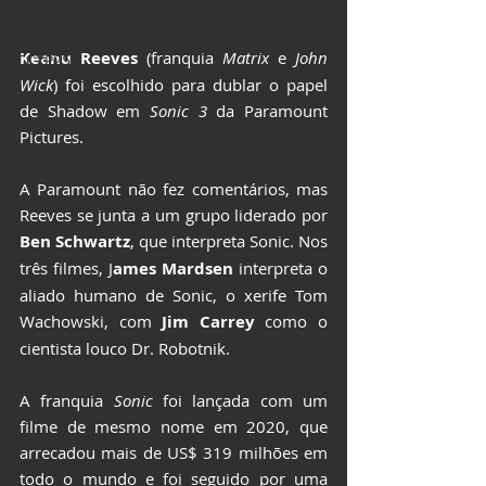
LIVROS
Keanu Reeves
 (franquia 
Matrix
 e 
John 
CCXP25
Wick
) foi escolhido para dublar o papel 
ImagineLand
de Shadow em 
Sonic 3
 da Paramount 
Pictures.
A Paramount não fez comentários, mas 
Reeves se junta a um grupo liderado por 
Ben Schwartz
, que interpreta Sonic. Nos 
três filmes, J
ames Mardsen
 interpreta o 
aliado humano de Sonic, o xerife Tom 
Wachowski, com
 Jim Carrey
 como o 
cientista louco Dr. Robotnik.
A franquia 
Sonic
 foi lançada com um 
filme de mesmo nome em 2020, que 
arrecadou mais de US$ 319 milhões em 
todo o mundo e foi seguido por uma 