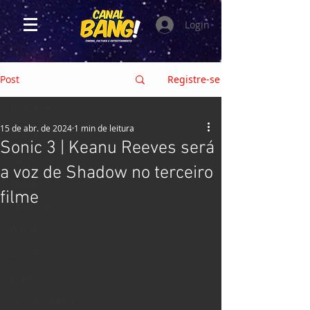
Login
Post
Registre-se
HOME
15 de abr. de 2024
1 min de leitura
HOME
Sonic 3 | Keanu Reeves será
CRÍTICAS
a voz de Shadow no terceiro
FILMES
filme
SÉRIES e TV
GAMES
ANIMES
EVENTOS
HQs e MANGÁS