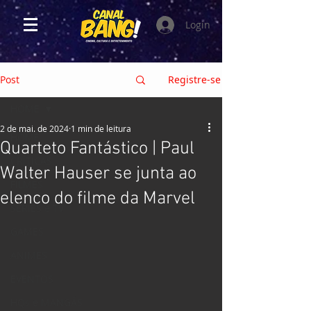
Login
Post
Registre-se
HOME
2 de mai. de 2024
1 min de leitura
HOME
Quarteto Fantástico | Paul
CRÍTICAS
Walter Hauser se junta ao
FILMES
elenco do filme da Marvel
SÉRIES e TV
GAMES
ANIMES
EVENTOS
HQs e MANGÁS