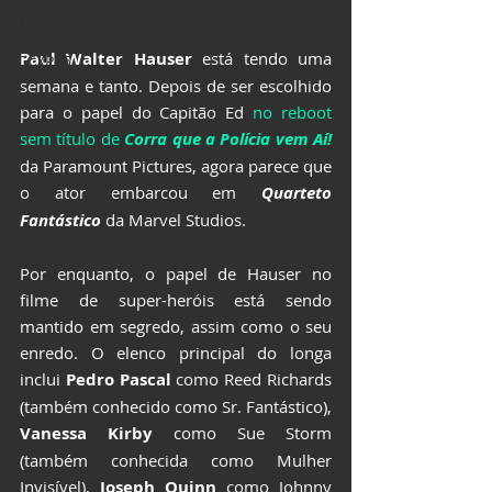
LIVROS
Paul Walter Hauser
 está tendo uma 
CCXP25
semana e tanto. Depois de ser escolhido 
ImagineLand
para o papel do Capitão Ed 
no reboot 
sem título de
Corra que a Polícia vem Aí!
da Paramount Pictures, agora parece que 
o ator embarcou em
Quarteto 
Fantástico
 da Marvel Studios.
Por enquanto, o papel de Hauser no 
filme de super-heróis está sendo 
mantido em segredo, assim como o seu 
enredo. O elenco principal do longa 
inclui 
Pedro Pascal
 como Reed Richards 
(também conhecido como Sr. Fantástico), 
Vanessa Kirby
 como Sue Storm 
(também conhecida como Mulher 
Invisível), 
Joseph Quinn
 como Johnny 