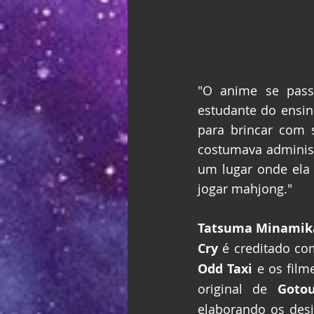
"O anime se pass
estudante do ensin
para brincar com 
costumava administ
um lugar onde ela 
jogar mahjong."
Tatsuma Minami
Cry
 é creditado co
Odd Taxi
 e os film
original de 
Goto
elaborando os desi