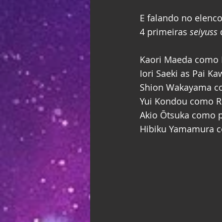
E falando no elenc
4 primeiras 
seiyuss
 
Kaori Maeda como 
Iori Saeki as Pai K
Shion Wakayama c
Yui Kondou como R
Akio Ōtsuka como 
Hibiku Yamamura 