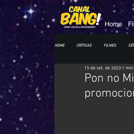
Home
F
HOME
CRÍTICAS
FILMES
SÉR
15 de set. de 2023
1 min
HQs e MANGÁS
LIVROS
CC
Pon no Mi
promocio