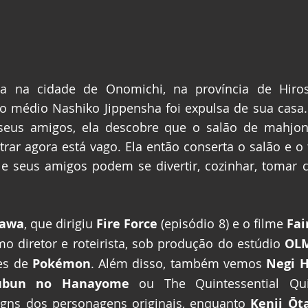
a na cidade de Onomichi, na província de Hiros
o médio Nashiko Jippensha foi expulsa de sua casa.
seus amigos, ela descobre que o salão de mahjon
rar agora está vago. Ela então conserta o salão e o
e seus amigos podem se divertir, cozinhar, tomar ch
kawa
, que dirigiu 
Fire Force
 (episódio 8) e o filme 
Fai
mo diretor e roteirista, sob produção do estúdio 
OL
es de 
Pokémon
. Além disso, também vemos 
Negi 
ubun no Hanayome
 ou The Quintessential Quin
gns dos personagens originais, enquanto 
Kenji Ōt