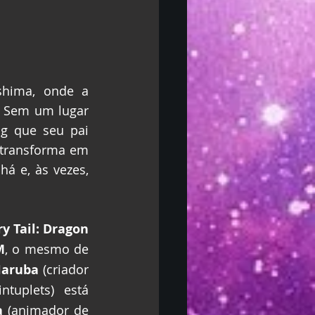
hima, onde a 
 Sem um lugar 
g que seu pai 
 transforma em 
á e, às vezes, 
ry Tail: Dragon 
M
, o mesmo de 
Haruba
 (criador 
tuplets) está 
a
 (animador de 