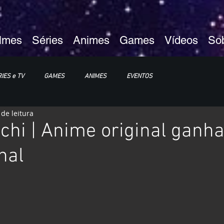
ilmes
Séries
Animes
Games
Vídeos
So
IES e TV
GAMES
ANIMES
EVENTOS
 de leitura
XP25
ImagineLand
chi | Anime original ganha
nal