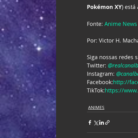
Pokémon XY
) est
Fonte: 
Anime News
Por: Victor H. Mac
Siga nossas redes s
Twitter: 
@realcanal
Instagram: 
@canalba
Facebook:
http://fa
TikTok:
https://www
ANIMES