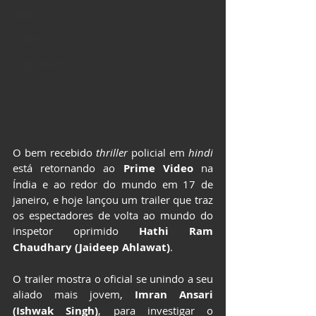
LIVROS
CCXP25
ImagineLand
O bem recebido 
thriller 
policial em 
hindi 
está retornando ao 
Prime Video
 na 
Índia e ao redor do mundo em 17 de 
janeiro, e hoje lançou um trailer que traz 
os espectadores de volta ao mundo do 
inspetor oprimido 
Hathi Ram 
Chaudhary (Jaideep Ahlawat)
. 
O trailer mostra o oficial se unindo a seu 
aliado mais jovem, 
Imran Ansari 
(Ishwak Singh)
, para investigar o 