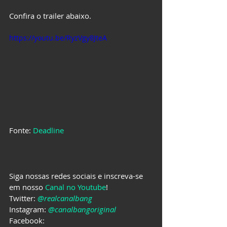
Confira o trailer abaixo.
https://youtu.be/RyzVgy8JteA
Fonte: 
Deadline
Siga nossas redes sociais e inscreva-se 
em nosso 
Canal no Youtube
!
Twitter: 
@realcanalbang
Instagram: 
@canalbangoriginal
Facebook: 