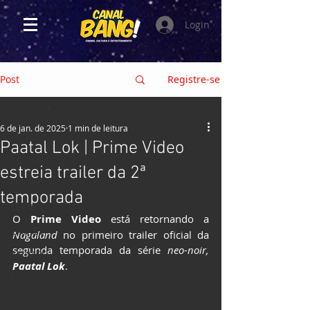
Login
Post
Registre-se
HOME
6 de jan. de 2025
1 min de leitura
HOME
Paatal Lok | Prime Video
CRÍTICAS
estreia trailer da 2ª
FILMES
temporada
SÉRIES e TV
O 
Prime Video
 está retornando a 
GAMES
Nagaland 
no primeiro trailer oficial da 
segunda temporada da série 
neo-noir,
ANIMES
Paatal Lok
.
EVENTOS
HQs e MANGÁS