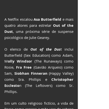
LIVROS
CCXP25
A Netflix
 escalou 
Asa Butterfield
 e mais 
ImagineLand
quatro atores para estrelar 
Out of the 
Dust
, uma próxima série de suspense 
psicológico de Julie Gearey.
O elenco de 
Out of the Dus
t inclui 
Butterfield (Sex Education) como Adam, 
M
olly Windsor
 (The Runaways) como 
Rosie, 
Fra Free
 (Gavião Arqueio) como 
Sam, 
Siobhan Finneran
 (Happy Valley) 
como Sra. Phillips e
Christopher 
Ecclesto
n
 (The Leftovers) como Sr. 
Phillips.
Em um culto religioso fictício, a vida de 
Rosie como esposa e mãe vira de cabeça 