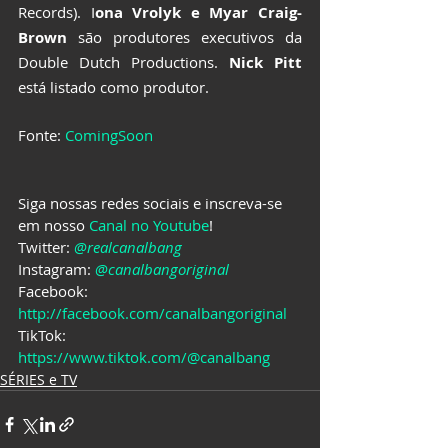
Records). I
ona Vrolyk e Myar Craig-
Brown
 são produtores executivos da 
Double Dutch Productions. 
Nick Pitt
está listado como produtor.
Fonte: 
ComingSoon
Siga nossas redes sociais e inscreva-se 
em nosso 
Canal no Youtube
!
Twitter: 
@realcanalbang
Instagram: 
@canalbangoriginal
Facebook: 
http://facebook.com/canalbangoriginal
TikTok: 
https://www.tiktok.com/@canalbang
SÉRIES e TV