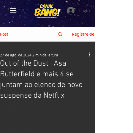
Login
Post
Registre-se
HOME
27 de ago. de 2024
2 min de leitura
HOME
Out of the Dust | Asa
CRÍTICAS
Butterfield e mais 4 se
FILMES
juntam ao elenco de novo
SÉRIES e TV
suspense da Netflix
GAMES
ANIMES
EVENTOS
HQs e MANGÁS