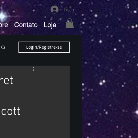
Login
bre
Contato
Loja
Login/Registre-se
ret
e
cott