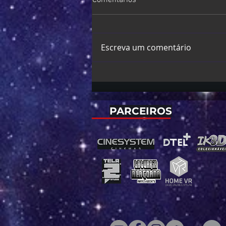
Comentários
Escreva um comentário
X-Men | Sadie Sink revela
previsão de filmagens para o
novo filme do MCU
PARCEIROS