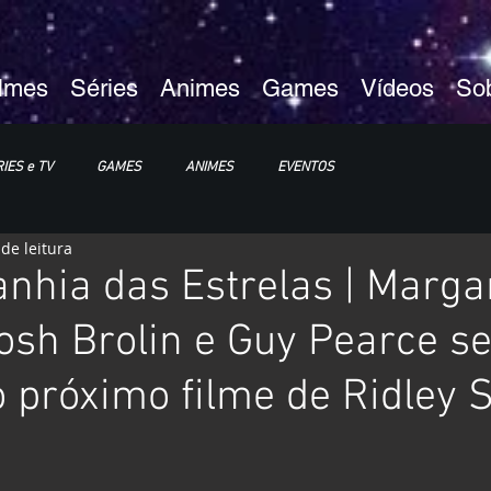
ilmes
Séries
Animes
Games
Vídeos
So
IES e TV
GAMES
ANIMES
EVENTOS
de leitura
XP25
ImagineLand
hia das Estrelas | Marga
Josh Brolin e Guy Pearce s
 próximo filme de Ridley S