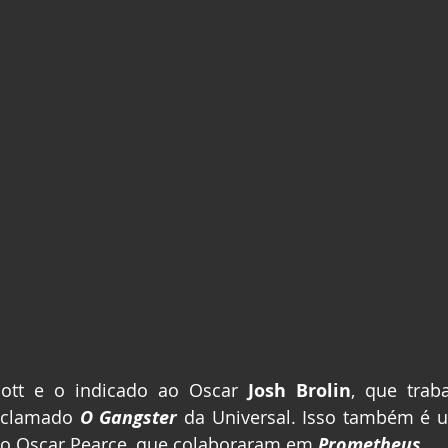
cott e o indicado ao Oscar
 Josh Brolin
, que trab
aclamado 
O Gangster
 da Universal. Isso também é u
 ao Oscar Pearce, que colaboraram em 
Prometheus
.