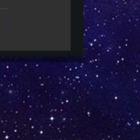
ight Only | Testes com o
ico fazem produção cortar
ntos de exposição