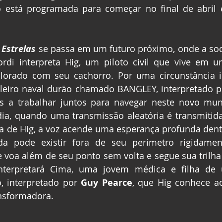
o está programada para começar no final de abril 
Estrelas
 se passa em um futuro próximo, onde a so
rdi interpreta Hig, um piloto civil que vive em u
orado com seu cachorro. Por uma circunstância im
leiro naval durão chamado BANGLEY, interpretado p
os a trabalhar juntos para navegar neste novo mun
dia, quando uma transmissão aleatória é transmitida
 de Hig, a voz acende uma esperança profunda dentr
 pode existir fora de seu perímetro rigidament
e voa além de seu ponto sem volta e segue sua trilha
 interpretará Cima, uma jovem médica e filha de 
 interpretado por 
Guy Pearce
, que Hig conhece ao
nsformadora. 