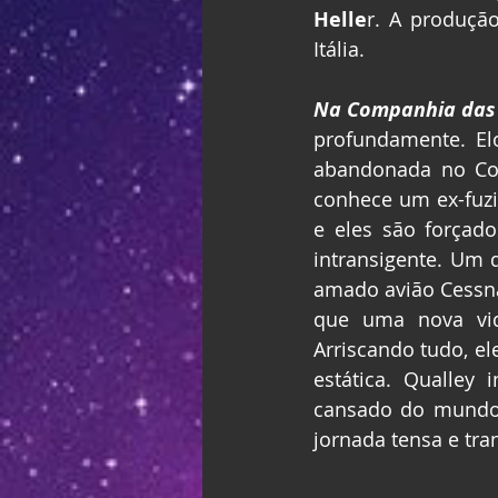
Helle
r. A produçã
Itália.
Na Companhia das 
profundamente. Elo
abandonada no Col
conhece um ex-fuzi
e eles são forçad
intransigente. Um 
amado avião Cessna
que uma nova vida
Arriscando tudo, el
estática. Qualley
cansado do mundo,
jornada tensa e tra