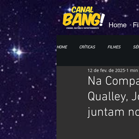
Home
F
HOME
CRÍTICAS
FILMES
SÉR
12 de fev. de 2025
1 min 
HQs e MANGÁS
LIVROS
CC
Na Compan
Qualley, 
juntam no