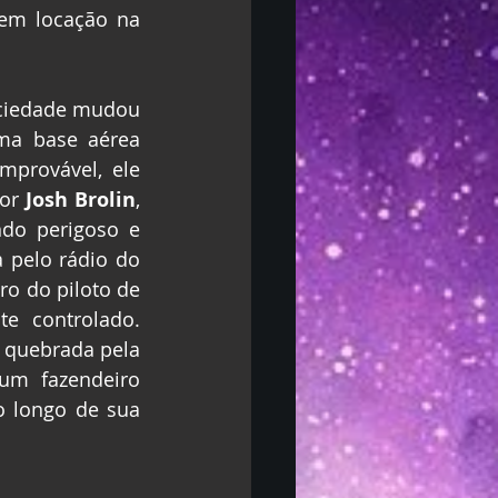
em locação na 
ciedade mudou 
ma base aérea 
provável, ele 
or 
Josh Brolin
, 
do perigoso e 
 pelo rádio do 
o do piloto de 
e controlado. 
 quebrada pela 
um fazendeiro 
 longo de sua 