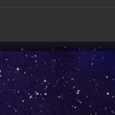
Moana | Dwayne Johnson reage
One N
com tranquilidade às críticas
públ
do live-action
mome