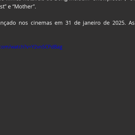
st” e “Mother”.
ançado nos cinemas em 31 de janeiro de 2025. Assis
.com/watch?v=Y2vnSCPdBag