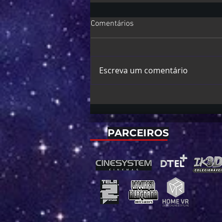
Comentários
Escreva um comentário
The Legend of Zelda | Sam
Neill integra elenco em um de
seus últimos filmes
PARCEIROS