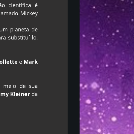
ão científica é 
hamado Mickey 
um planeta de 
 substituí-lo, 
ollette
 e 
Mark 
r meio de sua 
emy Kleiner
 da 