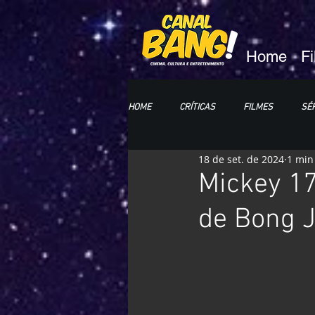
Home
F
HOME
CRÍTICAS
FILMES
SÉR
18 de set. de 2024
1 min
HQs e MANGÁS
LIVROS
CC
Mickey 17 
de Bong J