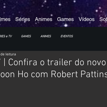
ilmes
Séries
Animes
Games
Vídeos
So
IES e TV
GAMES
ANIMES
EVENTOS
 de leitura
XP25
ImagineLand
| Confira o trailer do novo
oon Ho com Robert Pattin