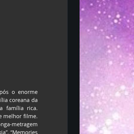
pós o enorme 
ia coreana da 
família rica. 
 melhor filme. 
nga-metragem 
ja”, “Memories 