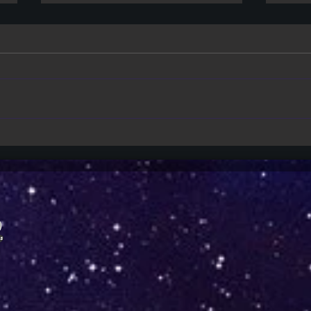
Primetime | Trailer mostra
Juras
Robert Pattinson como Chris
Edwa
Hansen em thriller da A24
próx