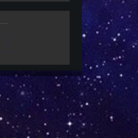
sic World | Gareth
rds não retornará para o
imo filme