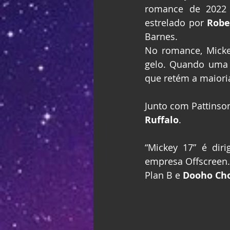
romance de 2022 
estrelado por 
Robe
Barnes.
No romance, Micke
gelo. Quando uma v
que retém a maiori
Junto com Pattinson
Ruffalo
.
“Mickey 17” é dir
empresa Offscreen.
Plan B e 
Dooho Ch