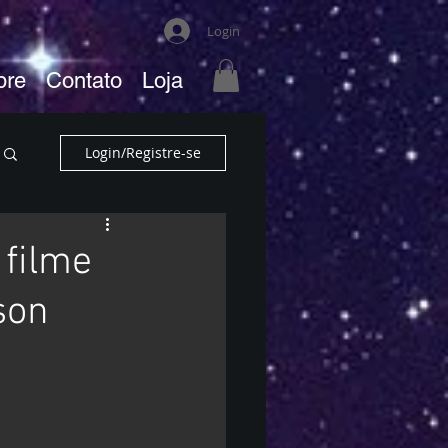
Login
bre
Contato
Loja
Login/Registre-se
 filme
son