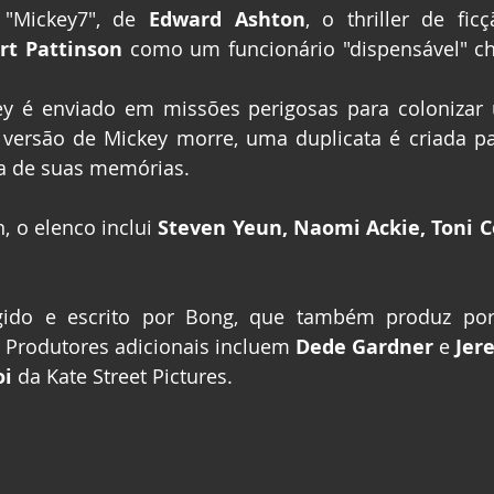
"Mickey7", de 
Edward Ashton
, o thriller de ficç
rt Pattinson
 como um funcionário "dispensável" c
y é enviado em missões perigosas para colonizar 
ersão de Mickey morre, uma duplicata é criada para
a de suas memórias.
, o elenco inclui 
Steven Yeun, Naomi Ackie, Toni C
igido e escrito por Bong, que também produz po
 Produtores adicionais incluem 
Dede Gardner
 e
 Jer
oi
 da Kate Street Pictures.