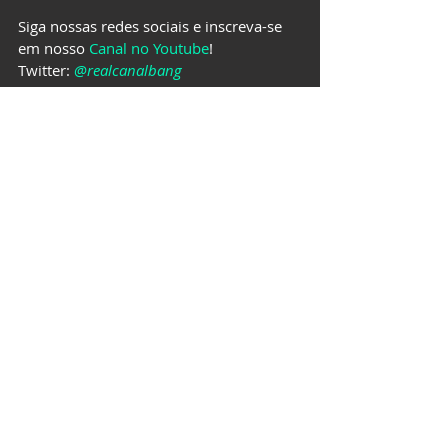
Siga nossas redes sociais e inscreva-se 
em nosso 
Canal no Youtube
!
Twitter: 
@realcanalbang
Instagram: 
@canalbangoriginal
Facebook: 
http://facebook.com/canalbangoriginal
TikTok: 
https://www.tiktok.com/@canalbang
GAMES
Posts recentes
Ver tudo