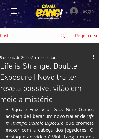
Login
Post
Registre-se
HOME
9 de out. de 2024
2 min de leitura
HOME
Life is Strange: Double
CRÍTICAS
Exposure | Novo trailer
FILMES
revela possível vilão em
SÉRIES e TV
meio a mistério
GAMES
A Square Enix e a Deck Nine Games 
ANIMES
acabam de liberar um novo trailer de 
Life 
is Strange: Double Exposure
, que promete 
EVENTOS
mexer com a cabeça dos jogadores. O 
HQs e MANGÁS
destaque do vídeo é Vinh Lang, um dos 