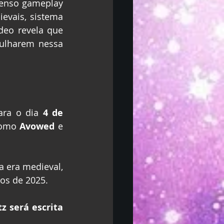
tenso gameplay 
evais, sistema 
eo revela que 
ulharem nessa 
ara o dia 
4 de 
como 
Avowed
 e 
Com gráficos aprimorados, narrativa imersiva e uma recriação realista da era medieval, 
os de 2025.
 será escrita 