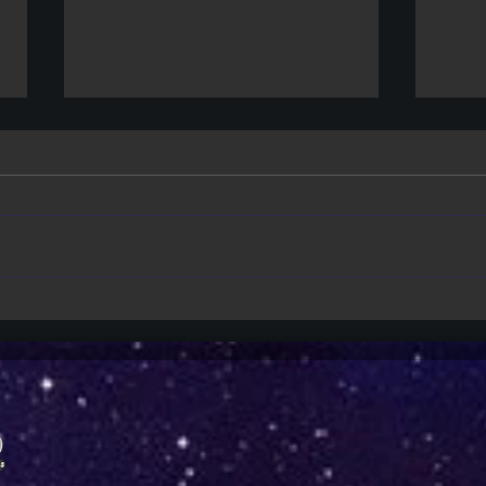
Nintendo Switch 2 | Console
Take
fica R$ 100 mais caro no Brasil
que 
após reajuste de preço
indú
três