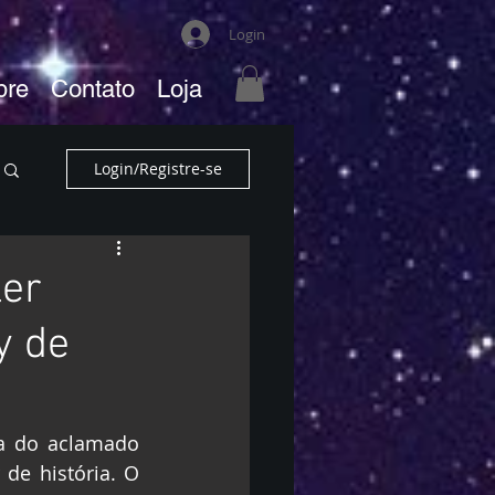
Login
bre
Contato
Loja
Login/Registre-se
ler
y de
a do aclamado 
de história. O 