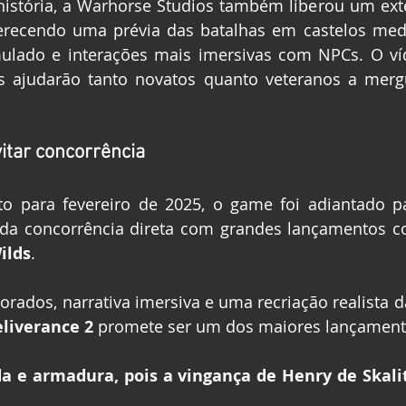
 história, a Warhorse Studios também liberou um ex
ferecendo uma prévia das batalhas em castelos medi
ulado e interações mais imersivas com NPCs. O víd
os ajudarão tanto novatos quanto veteranos a merg
itar concorrência
sto para fevereiro de 2025, o game foi adiantado p
 da concorrência direta com grandes lançamentos 
ilds
.
liverance 2
 promete ser um dos maiores lançament
a e armadura, pois a vingança de Henry de Skalitz