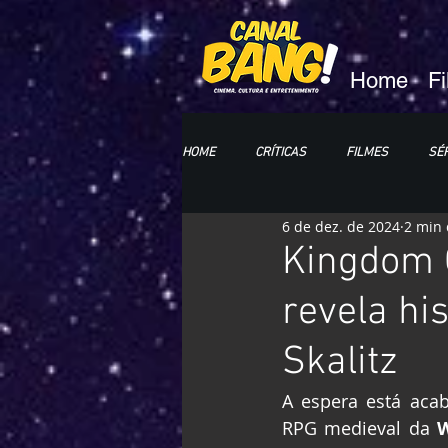
Home
F
HOME
CRÍTICAS
FILMES
SÉR
6 de dez. de 2024
2 min 
HQs e MANGÁS
LIVROS
CC
Kingdom C
revela hi
Skalitz
A espera está aca
RPG medieval da 
W