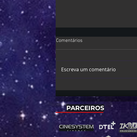
Comentários
Escreva um comentário
Marvel Tokon: Fighting Souls |
Versão de PC estreia com
sérios problemas técnicos
PARCEIROS