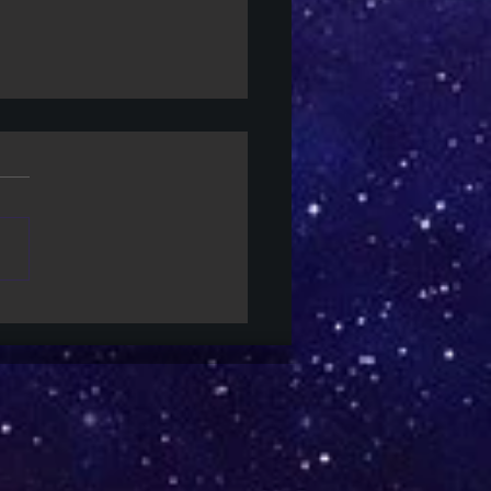
-Two | Empresa aposta
streaming transformará a
stria dos games em até
 anos