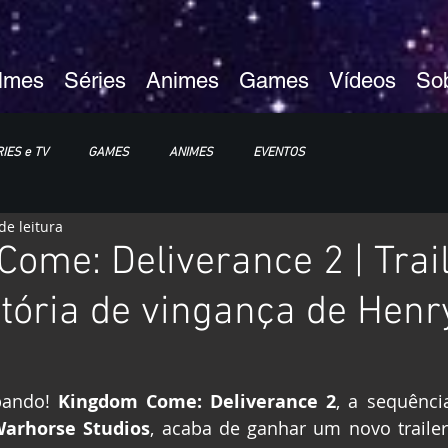
ilmes
Séries
Animes
Games
Vídeos
So
IES e TV
GAMES
ANIMES
EVENTOS
de leitura
XP25
ImagineLand
ome: Deliverance 2 | Trai
stória de vingança de Henr
bando! 
Kingdom Come: Deliverance 2
, a sequênci
arhorse Studios
, acaba de ganhar um novo trailer 