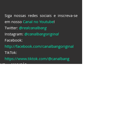
Siga nossas redes sociais e inscreva-se 
em nosso 
Canal no Youtube
!
Twitter: 
@realcanalbang
Instagram: 
@canalbangoriginal
Facebook: 
http://facebook.com/canalbangoriginal
TikTok: 
https://www.tiktok.com/@canalbang
HQs e MANGÁS
Posts recentes
Ver tudo