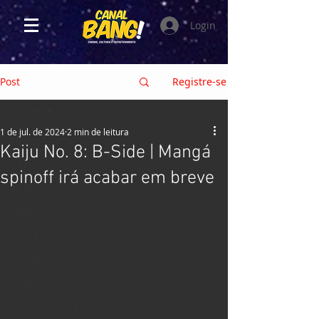
Login
Post
Registre-se
HOME
1 de jul. de 2024
2 min de leitura
HOME
Kaiju No. 8: B-Side | Mangá
CRÍTICAS
spinoff irá acabar em breve
FILMES
SÉRIES e TV
GAMES
ANIMES
EVENTOS
HQs e MANGÁS