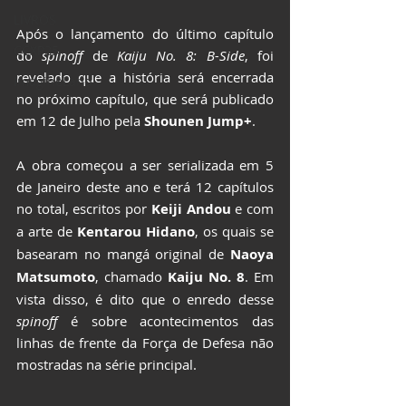
LIVROS
Após o lançamento do último capítulo 
CCXP25
do 
spinoff
 de 
Kaiju No. 8: B-Side
, foi 
revelado que a história será encerrada 
ImagineLand
no próximo capítulo, que será publicado 
em 12 de Julho pela 
Shounen Jump+
.
A obra começou a ser serializada em 5 
de Janeiro deste ano e terá 12 capítulos 
no total, escritos por 
Keiji Andou
 e com 
a arte de 
Kentarou Hidano
, os quais se 
basearam no mangá original de 
Naoya 
Matsumoto
, chamado 
Kaiju No. 8
. Em 
vista disso, é dito que o enredo desse 
spinoff
 é sobre acontecimentos das 
linhas de frente da Força de Defesa não 
mostradas na série principal.