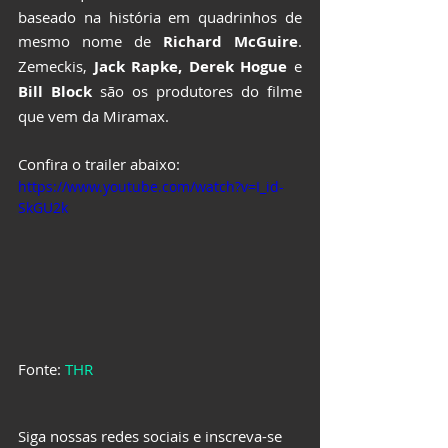
baseado na história em quadrinhos de 
mesmo nome de 
Richard McGuire
. 
Zemeckis, 
Jack Rapke, Derek Hogue
 e 
Bill Block
 são os produtores do filme 
que vem da Miramax.
Confira o trailer abaixo:
https://www.youtube.com/watch?v=I_id-
SkGU2k
Fonte: 
THR
Siga nossas redes sociais e inscreva-se 