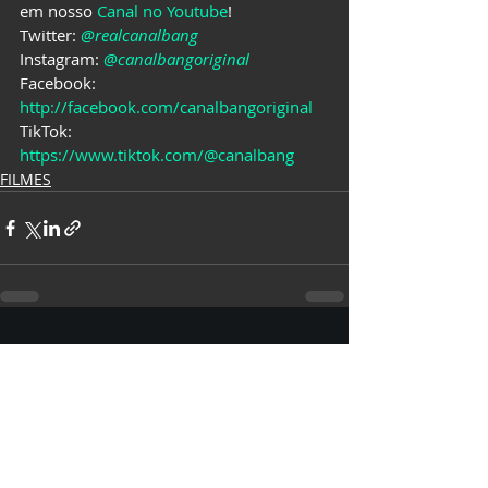
em nosso 
Canal no Youtube
!
Twitter: 
@realcanalbang
Instagram: 
@canalbangoriginal
Facebook: 
http://facebook.com/canalbangoriginal
TikTok: 
https://www.tiktok.com/@canalbang
FILMES
Posts recentes
Ver tudo