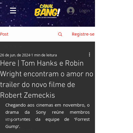
Login
Post
Registre-se
HOME
26 de jun. de 2024
1 min de leitura
HOME
Here | Tom Hanks e Robin
CRÍTICAS
Wright encontram o amor no
FILMES
trailer do novo filme de
SÉRIES e TV
Robert Zemeckis
GAMES
Chegando aos cinemas em novembro, o 
ANIMES
drama da Sony reúne membros 
importantes da equipe de ‘Forrest 
EVENTOS
Gump’.
HQs e MANGÁS