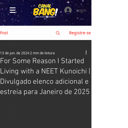
Login
Post
Registre-se
HOME
13 de jun. de 2024
2 min de leitura
HOME
For Some Reason I Started
CRÍTICAS
Living with a NEET Kunoichi |
FILMES
Divulgado elenco adicional e
SÉRIES e TV
estreia para Janeiro de 2025
GAMES
ANIMES
EVENTOS
HQs e MANGÁS