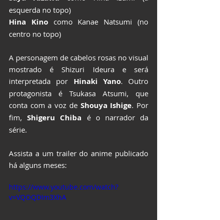
esquerda no topo)
Hina Kino
 como Kanae Natsumi (no 
centro no topo)
A personagem de cabelos rosas no visual 
mostrado é Shizuri Ideura e será 
interpretada por 
Hinaki Yano
. Outro 
protagonista é Tsukasa Atsumi, que 
conta com a voz de 
Shouya Ishige
. Por 
fim, 
Shigeru Chiba
 é o narrador da 
série.
Assista a um trailer do anime publicado 
há alguns meses:
https://www.youtube.com/watch?
v=VQOQDIm3XhA