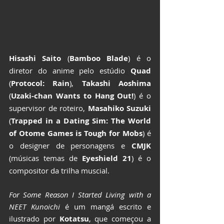
Hisashi Saito
 (
Bamboo Blade
) é o 
diretor do anime pelo estúdio 
Quad
(
Protocol: Rain
), 
Takashi Aoshima
(
Uzaki-chan Wants to Hang Out!
) é o 
supervisor de roteiro, 
Masahiko Suzuki
(
Trapped in a Dating Sim: The World 
of Otome Games is Tough for Mobs
) é 
o designer de personagens e 
CMJK
(músicas temas de 
Eyeshield 21
) é o 
compositor da trilha muscial.
For Some Reason I Started Living with a 
NEET Kunoichi
 é um mangá escrito e 
ilustrado por 
Kotatsu
, que começou a 