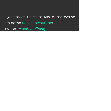
Siga nossas redes sociais e inscreva-se 
em nosso 
Canal no Youtube
!
Twitter: 
@realcanalbang
Instagram: 
@canalbangoriginal
Facebook: 
http://facebook.com/canalbangoriginal
TikTok: 
https://www.tiktok.com/@canalbang
ANIMES
Posts recentes
Ver tudo