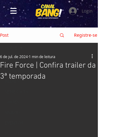
Login
Post
Registre-se
HOME
6 de jul. de 2024
1 min de leitura
HOME
Fire Force | Confira trailer da
CRÍTICAS
3ª temporada
FILMES
SÉRIES e TV
GAMES
ANIMES
EVENTOS
HQs e MANGÁS