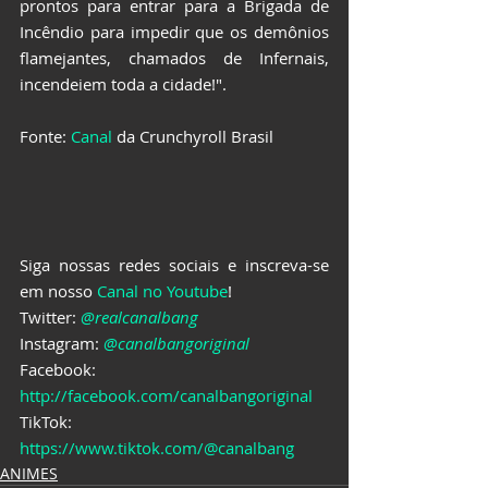
prontos para entrar para a Brigada de 
Incêndio para impedir que os demônios 
flamejantes, chamados de Infernais, 
incendeiem toda a cidade!".
Fonte: 
Canal
 da Crunchyroll Brasil
Siga nossas redes sociais e inscreva-se 
em nosso 
Canal no Youtube
!
Twitter: 
@realcanalbang
Instagram: 
@canalbangoriginal
Facebook: 
http://facebook.com/canalbangoriginal
TikTok: 
https://www.tiktok.com/@canalbang
ANIMES