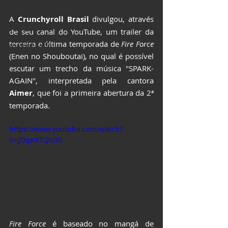
LIVROS
A 
Crunchyroll Brasil
 divulgou, através 
CCXP25
de seu canal do YouTube, um trailer da 
terceira e última temporada de 
Fire Force
ImagineLand
(Enen no Shouboutai), no qual é possível 
escutar um trecho da música "SPARK-
AGAIN", interpretada pela cantora 
Aimer
, que foi a primeira abertura da 2ª 
temporada.
https://www.youtube.com/watch?
v=jJ0qwXTQU30
Fire Force
 é baseado no mangá de 