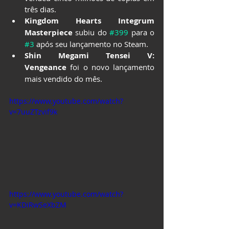
três dias.
Kingdom Hearts Integrum 
Masterpiece
 subiu do 
#399
 para o 
#3
 após seu lançamento no Steam.
Shin Megami Tensei V: 
Vengeance
 foi o novo lançamento 
mais vendido do mês.
https://www.youtube.com/watch?
v=7uuZTzvif9k
https://www.youtube.com/watch?
v=KDiRwSeXbZM