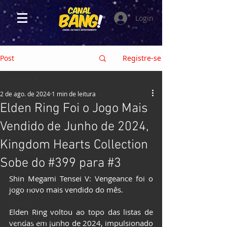
Login
Post
Registre-se
HOME
2 de ago. de 2024
1 min de leitura
HOME
Elden Ring Foi o Jogo Mais
CRÍTICAS
Vendido de Junho de 2024,
FILMES
Kingdom Hearts Collection
SÉRIES e TV
Sobe do #399 para #3
GAMES
Shin Megami Tensei V: Vengeance foi o 
ANIMES
jogo novo mais vendido do mês.
EVENTOS
Elden Ring voltou ao topo das listas de 
HQs e MANGÁS
vendas em junho de 2024, impulsionado 