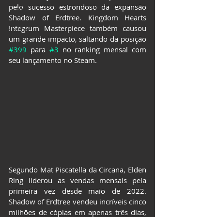
pelo sucesso estrondoso da expansão 
LIVROS
Shadow of Erdtree. Kingdom Hearts 
CCXP25
Integrum Masterpiece também causou 
um grande impacto, saltando da posição 
ImagineLand
#399
 para 
#3
 no ranking mensal com 
seu lançamento no Steam.
Segundo Mat Piscatella da Circana, Elden 
Ring liderou as vendas mensais pela 
primeira vez desde maio de 2022. 
Shadow of Erdtree vendeu incríveis cinco 
milhões de cópias em apenas três dias, 