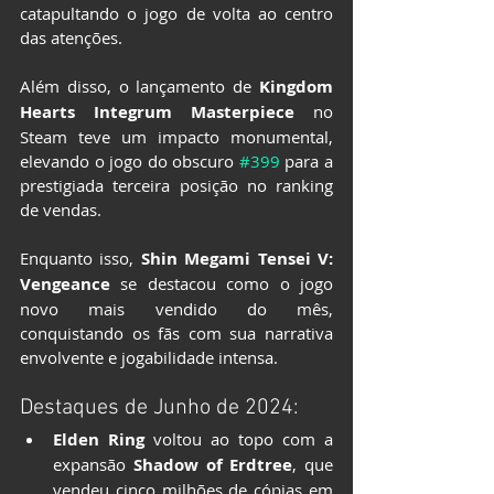
catapultando o jogo de volta ao centro 
das atenções.
Além disso, o lançamento de 
Kingdom 
Hearts Integrum Masterpiece
 no 
Steam teve um impacto monumental, 
elevando o jogo do obscuro 
#399
 para a 
prestigiada terceira posição no ranking 
de vendas.
Enquanto isso, 
Shin Megami Tensei V: 
Vengeance
 se destacou como o jogo 
novo mais vendido do mês, 
conquistando os fãs com sua narrativa 
envolvente e jogabilidade intensa.
Destaques de Junho de 2024:
Elden Ring
 voltou ao topo com a 
expansão 
Shadow of Erdtree
, que 
vendeu cinco milhões de cópias em 