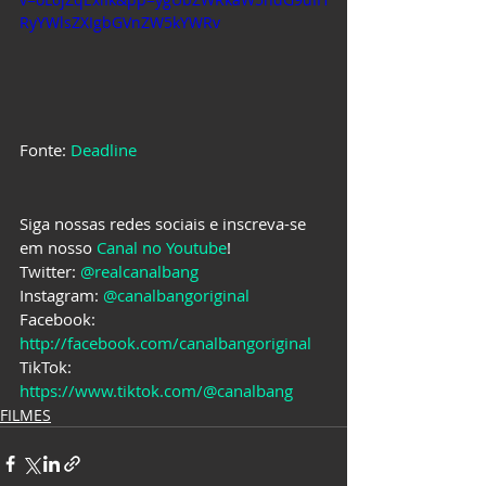
RyYWlsZXIgbGVnZW5kYWRv
Fonte: 
Deadline
Siga nossas redes sociais e inscreva-se 
em nosso 
Canal no Youtube
!
Twitter: 
@realcanalbang
Instagram: 
@canalbangoriginal
Facebook: 
http://facebook.com/canalbangoriginal
TikTok: 
https://www.tiktok.com/@canalbang
FILMES