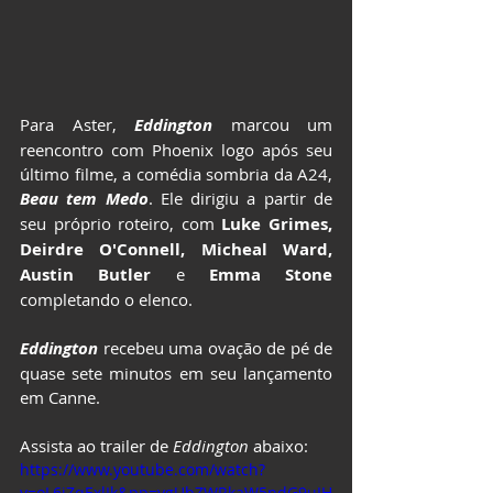
Para Aster, 
Eddington
marcou um 
reencontro com Phoenix logo após seu 
último filme, a comédia sombria da A24, 
Beau tem Medo
. Ele dirigiu a partir de 
seu próprio roteiro, com 
Luke Grimes, 
Deirdre O'Connell, Micheal Ward, 
Austin Butler
 e 
Emma Stone 
completando o elenco.
Eddington
recebeu uma ovação de pé de 
quase sete minutos em seu lançamento 
em Canne.
Assista ao trailer de 
Eddington
 abaixo:
https://www.youtube.com/watch?
v=oL6jZqExlIk&pp=ygUbZWRkaW5ndG9uIH