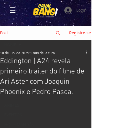
Login
Post
Registre-se
HOME
10 de jun. de 2025
1 min de leitura
HOME
Eddington | A24 revela
CRÍTICAS
primeiro trailer do filme de
FILMES
Ari Aster com Joaquin
SÉRIES e TV
Phoenix e Pedro Pascal
GAMES
ANIMES
EVENTOS
HQs e MANGÁS