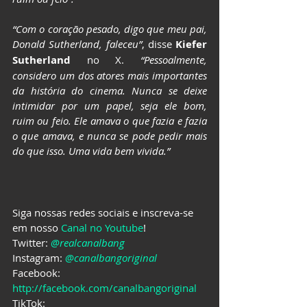
“Com o coração pesado, digo que meu pai, 
Donald Sutherland, faleceu”
, disse 
Kiefer 
Sutherland
 no X. 
“Pessoalmente, 
considero um dos atores mais importantes 
da história do cinema. Nunca se deixe 
intimidar por um papel, seja ele bom, 
ruim ou feio. Ele amava o que fazia e fazia 
o que amava, e nunca se pode pedir mais 
do que isso. Uma vida bem vivida.”
Siga nossas redes sociais e inscreva-se 
em nosso 
Canal no Youtube
!
Twitter: 
@realcanalbang
Instagram: 
@canalbangoriginal
Facebook: 
http://facebook.com/canalbangoriginal
TikTok: 