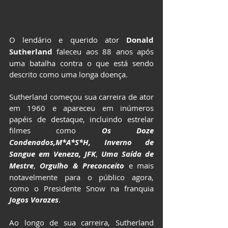
LIVROS
CCXP25
O lendário e querido ator 
Donald 
ImagineLand
Sutherland
 faleceu aos 88 anos após 
uma batalha contra o que está sendo 
descrito como uma longa doença.
Sutherland
 começou sua carreira de ator 
em 1960 e apareceu em inúmeros 
papéis de destaque, incluindo estrelar 
filmes como 
Os Doze 
Condenados,M*A*S*H, Inverno de 
Sangue em Veneza, JFK
, 
Uma Saída de 
Mestre
, 
Orgulho & Preconceito
 e mais 
notavelmente para o público agora, 
como o Presidente Snow na franquia 
Jogos Vorazes
.
Ao longo de sua carreira, Sutherland 