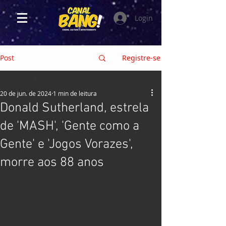
Login
Post
Registre-se
HOME
20 de jun. de 2024
1 min de leitura
HOME
Donald Sutherland, estrela
CRÍTICAS
de 'MASH', 'Gente como a
FILMES
Gente' e 'Jogos Vorazes',
SÉRIES e TV
morre aos 88 anos
GAMES
ANIMES
EVENTOS
HQs e MANGÁS