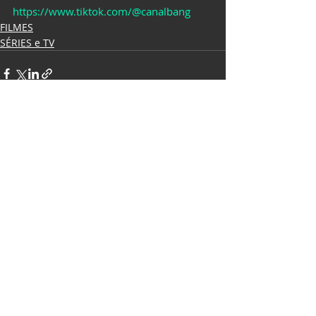
https://www.tiktok.com/@canalbang
FILMES
SÉRIES e TV
Posts recentes
Ver tudo