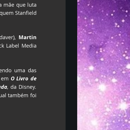
 mãe que luta 
quem Stanfield 
aver), 
Martin 
ck Label Media 
 sendo uma das 
e em 
O Livro de 
ada
, 
da Disney
.
ual também foi 