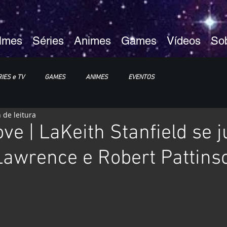
ilmes
Séries
Animes
Games
Vídeos
So
IES e TV
GAMES
ANIMES
EVENTOS
 de leitura
XP25
ImagineLand
ve | LaKeith Stanfield se j
Lawrence e Robert Pattins