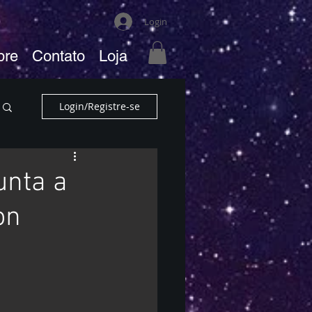
Login
bre
Contato
Loja
Login/Registre-se
unta a
on