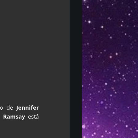
do de 
Jennifer 
e Ramsay
 está 