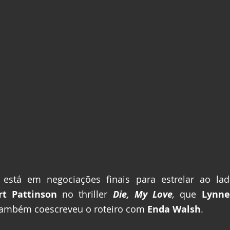
 está em negociações finais para estrelar ao la
rt Pattinson
 no thriller 
Die, My Love
,
 que 
Lynn
também coescreveu o roteiro com 
Enda Walsh
.