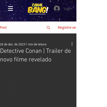
Login
Post
Registre-se
HOME
26 de dez. de 2023
1 min de leitura
HOME
Detective Conan | Trailer de
CRÍTICAS
novo filme revelado
FILMES
SÉRIES e TV
GAMES
ANIMES
EVENTOS
HQs e MANGÁS