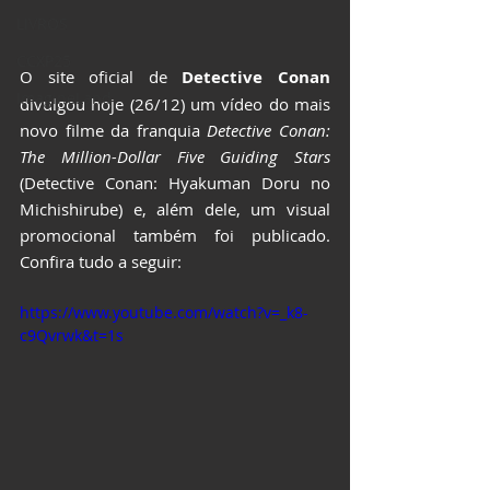
LIVROS
CCXP25
O site oficial de 
Detective Conan
ImagineLand
divulgou hoje (26/12) um vídeo do mais 
novo filme da franquia 
Detective Conan: 
The Million-Dollar Five Guiding Stars
(Detective Conan: Hyakuman Doru no 
Michishirube) e, além dele, um visual 
promocional também foi publicado. 
Confira tudo a seguir:
https://www.youtube.com/watch?v=_k8-
c9Qvrwk&t=1s