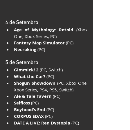
4 de Setembro
Age of Mythology: Retold
 (Xbox 
One, Xbox Series, PC)
Fantasy Map Simulator
 (PC)
Necroking
 (PC)
5 de Setembro
Gimmick! 2
 (PC, Switch)
What the Car?
 (PC)
Shogun Showdown
 (PC, Xbox One, 
Xbox Series, PS4, PS5, Switch)
Ale & Tale Tavern
 (PC)
Selfloss
 (PC)
Boyhood’s End
 (PC)
CORPUS EDAX
 (PC)
DATE A LIVE: Ren Dystopia
 (PC)