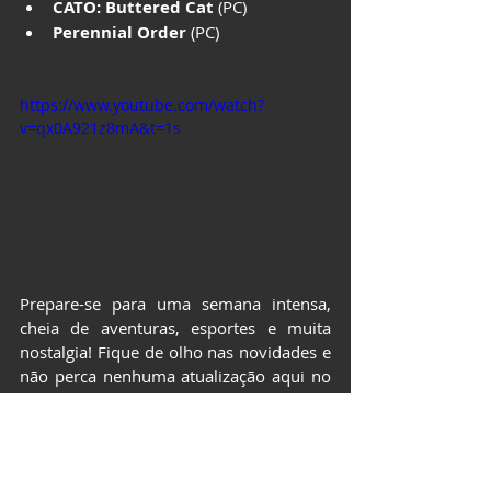
CATO: Buttered Cat
 (PC)
Perennial Order
 (PC)
https://www.youtube.com/watch?
v=qx0A921z8mA&t=1s
Prepare-se para uma semana intensa, 
cheia de aventuras, esportes e muita 
nostalgia! Fique de olho nas novidades e 
não perca nenhuma atualização aqui no 
Canal Bang! Vamos juntos explorar todos 
esses lançamentos e descobrir os 
próximos favoritos da comunidade 
gamer.