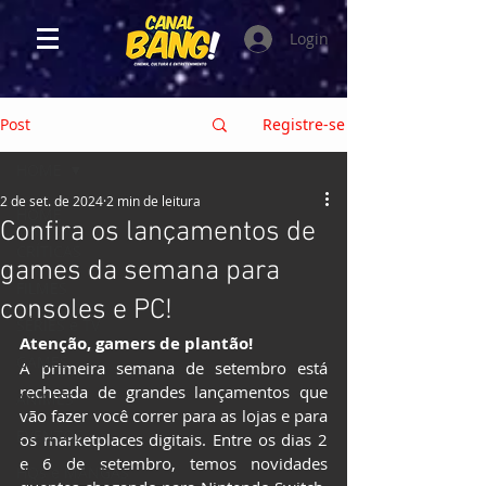
Login
Post
Registre-se
HOME
2 de set. de 2024
2 min de leitura
HOME
Confira os lançamentos de
CRÍTICAS
games da semana para
FILMES
consoles e PC!
SÉRIES e TV
Atenção, gamers de plantão!
GAMES
A primeira semana de setembro está 
recheada de grandes lançamentos que 
ANIMES
vão fazer você correr para as lojas e para 
EVENTOS
os marketplaces digitais. Entre os dias 2 
e 6 de setembro, temos novidades 
HQs e MANGÁS