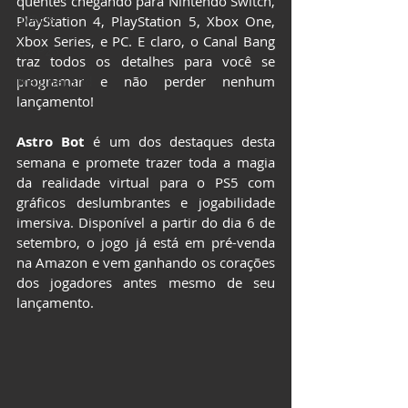
quentes chegando para Nintendo Switch, 
LIVROS
PlayStation 4, PlayStation 5, Xbox One, 
Xbox Series, e PC. E claro, o Canal Bang 
CCXP25
traz todos os detalhes para você se 
programar e não perder nenhum 
ImagineLand
lançamento!
Astro Bot
 é um dos destaques desta 
semana e promete trazer toda a magia 
da realidade virtual para o PS5 com 
gráficos deslumbrantes e jogabilidade 
imersiva. Disponível a partir do dia 6 de 
setembro, o jogo já está em pré-venda 
na Amazon e vem ganhando os corações 
dos jogadores antes mesmo de seu 
lançamento.