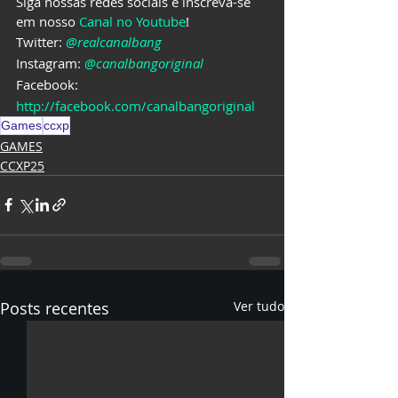
Siga nossas redes sociais e inscreva-se 
em nosso 
Canal no Youtube
!          
Twitter: 
@realcanalbang
Instagram: 
@canalbangoriginal
Facebook: 
http://facebook.com/canalbangoriginal
Games
ccxp
GAMES
CCXP25
Posts recentes
Ver tudo