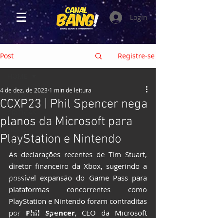
Login
Post
Registre-se
HOME
4 de dez. de 2023
1 min de leitura
HOME
CCXP23 | Phil Spencer nega
CRÍTICAS
planos da Microsoft para
FILMES
PlayStation e Nintendo
SÉRIES e TV
As declarações recentes de Tim Stuart, 
GAMES
diretor financeiro da Xbox, sugerindo a 
possível expansão do Game Pass para 
ANIMES
plataformas concorrentes como 
EVENTOS
PlayStation e Nintendo foram contraditas 
HQs e MANGÁS
por 
Phil Spencer
, CEO da Microsoft 