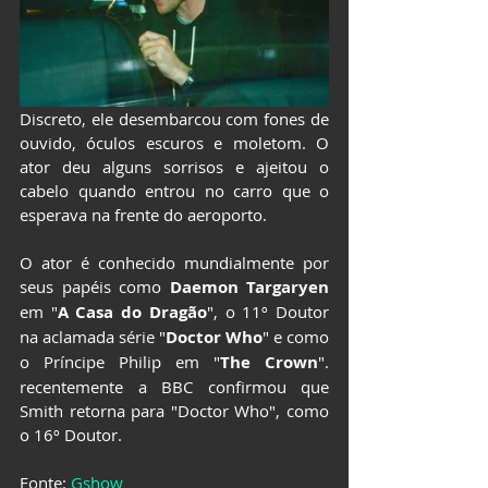
Discreto, ele desembarcou com fones de 
ouvido, óculos escuros e moletom. O 
ator deu alguns sorrisos e ajeitou o 
cabelo quando entrou no carro que o 
esperava na frente do aeroporto.
O ator é conhecido mundialmente por 
seus papéis como 
Daemon Targaryen
em "
A Casa do Dragão
", o 11º Doutor 
na aclamada série "
Doctor Who
" e como 
o Príncipe Philip em "
The Crown
". 
recentemente a BBC confirmou que 
Smith retorna para "Doctor Who", como 
o 16º Doutor.
Fonte: 
Gshow