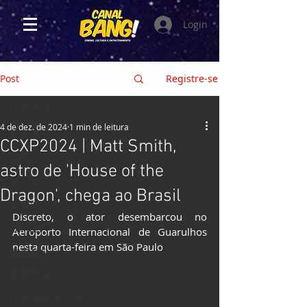
Login
Post
Registre-se
HOME
4 de dez. de 2024
1 min de leitura
HOME
CCXP2024 | Matt Smith,
CRÍTICAS
astro de 'House of the
FILMES
Dragon', chega ao Brasil
SÉRIES e TV
Discreto, o ator desembarcou no 
GAMES
Aeroporto Internacional de Guarulhos 
nesta quarta-feira em São Paulo
ANIMES
EVENTOS
HQs e MANGÁS