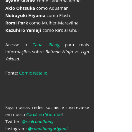
Ayane Sakura
 como Lanterna Verde
Akio Ohtsuka
 como Aquaman
Nobuyuki Hiyama
 como Flash
Romi Park
 como Mulher-Maravilha
Kazuhiro Yamaji
 como Ra's al Ghul
Acesse o 
Canal Bang
 para mais 
informações sobre 
Batman Ninja vs. Liga 
Yakuza
.
Fonte: 
Comic Natalie
Siga nossas redes sociais e inscreva-se 
em nosso 
Canal no Youtube
!
Twitter: 
@realcanalbang
Instagram: 
@canalbangoriginal