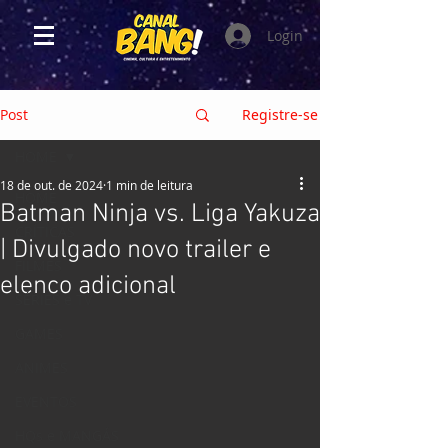
Login
Post
Registre-se
HOME
18 de out. de 2024
1 min de leitura
HOME
Batman Ninja vs. Liga Yakuza
CRÍTICAS
| Divulgado novo trailer e
FILMES
elenco adicional
SÉRIES e TV
GAMES
ANIMES
EVENTOS
HQs e MANGÁS