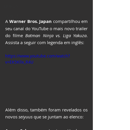
LIVROS
CCXP25
A 
Warner Bros. Japan
 compartilhou em 
ImagineLand
seu canal do YouTube o mais novo trailer 
do filme 
Batman Ninja vs. Liga Yakuza
. 
Assista a seguir com legenda em inglês:
https://www.youtube.com/watch?
v=EK5Kllx_R4U
Além disso, também foram revelados os 
novos 
seiyuus
 que se juntam ao elenco: