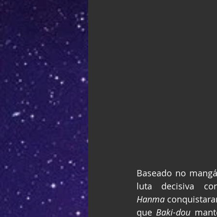
Baseado no mangá
luta decisiva co
Hanma
 conquistara
que 
Baki-dou
 mant