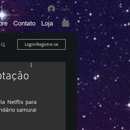
Login
bre
Contato
Loja
Login/Registre-se
ptação
a Netflix para 
ndário samurai 