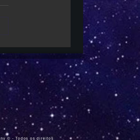
en Phantom | Novo mangá
a curta animado para
brar 1º volume
y © - Todos os direitos