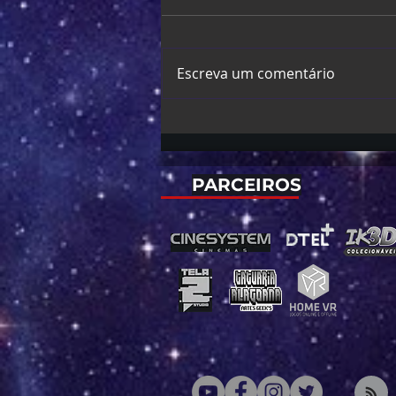
Escreva um comentário
My Sword Saint Master Is Too
Cute to Live With | Produção
divulga nova arte oficial
PARCEIROS