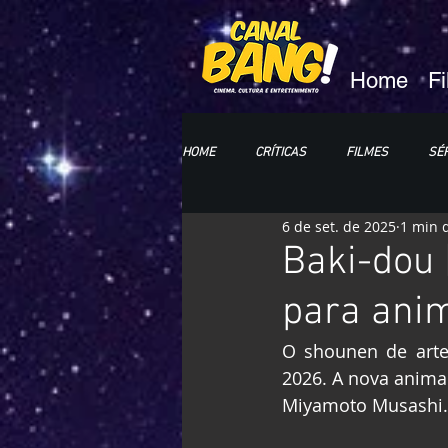
Home
F
HOME
CRÍTICAS
FILMES
SÉR
6 de set. de 2025
1 min d
HQs e MANGÁS
LIVROS
CC
Baki-dou 
para ani
O shounen de arte
2026. A nova animaç
Miyamoto Musashi.