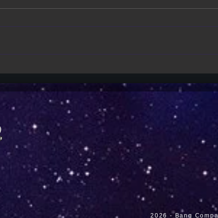
Multi-Mind Mayhem | Isekai de
Gold
três almas no mesmo corpo
ganh
ganha primeiro trailer e estreia
cele
para 2027
2026 - Bang Compan