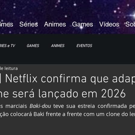
ilmes
Séries
Animes
Games
Vídeos
So
IES e TV
GAMES
ANIMES
EVENTOS
e leitura
XP25
ImagineLand
| Netflix confirma que ada
me será lançado em 2026
s marciais
 Baki-dou
 teve sua estreia confirmada pel
ão colocará Baki frente a frente com um clone do le