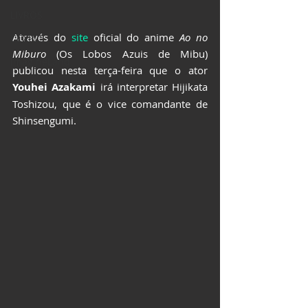
LIVROS
Através do 
site
 oficial do anime 
Ao no 
CCXP25
Miburo
 (Os Lobos Azuis de Mibu) 
ImagineLand
publicou nesta terça-feira que o ator 
Youhei Azakami
 irá interpretar Hijikata 
Toshizou, que é o vice comandante de 
Shinsengumi.