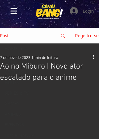
Login
Post
Registre-se
HOME
7 de nov. de 2023
1 min de leitura
HOME
Ao no Miburo | Novo ator
CRÍTICAS
escalado para o anime
FILMES
SÉRIES e TV
GAMES
ANIMES
EVENTOS
HQs e MANGÁS