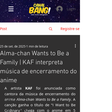
Login
Post
Registre-se
HOME
25 de set. de 2025
1 min de leitura
HOME
Alma-chan Wants to Be a
CRÍTICAS
Family | KAF interpreta
FILMES
música de encerramento do
SÉRIES e TV
anime
GAMES
A artista 
KAF 
foi anunciada como 
ANIMES
cantora da música de encerramento do 
anime 
Alma-chan Wants to Be a Family
. A 
EVENTOS
canção ganha o título de "I Want to Be 
HQs e MANGÁS
Ordinary" chega com o anime em 5 