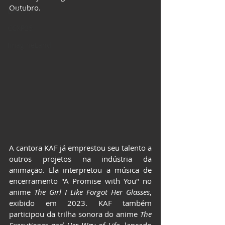
Outubro.
LIVROS
CCXP25
ImagineLand
A cantora KAF já emprestou seu talento a 
outros projetos na indústria da 
animação. Ela interpretou a música de 
encerramento "A Promise with You" no 
anime 
The Girl I Like Forgot Her Glasses
, 
exibido em 2023. KAF também 
participou da trilha sonora do anime 
The 