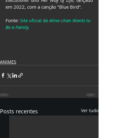
Executioner and Her Way of Life
, lançado 
em 2022, com a canção "Blue Bird". 
Fonte: 
Site oficial de 
Alma-chan Wants to 
Be a Family.
ANIMES
Posts recentes
Ver tudo