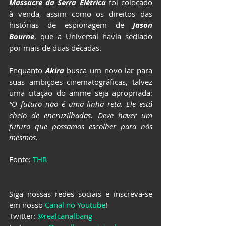
Massacre da Serra Elétrica
foi colocado 
à venda, assim como os direitos das 
histórias de espionagem de
 Jason 
Bourne
, que a Universal havia sediado 
por mais de duas décadas.
Enquanto 
Akira
busca um novo lar para 
suas ambições cinematográficas, talvez 
uma citação do anime seja apropriada: 
“O futuro não é uma linha reta. Ele está 
cheio de encruzilhadas. Deve haver um 
futuro que possamos escolher para nós 
mesmos.
Fonte: 
THR
Siga nossas redes sociais e inscreva-se 
em nosso 
Canal no Youtube
!
Twitter: 
@realcanalbang