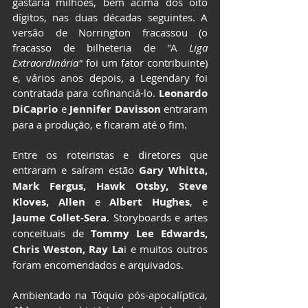
gastaria milhões, bem acima dos oito 
dígitos, nas duas décadas seguintes. A 
versão de Norrington fracassou (o 
fracasso de bilheteria de "A 
Liga 
Extraordinária"
 foi um fator contribuinte) 
e, vários anos depois, a Legendary foi 
contratada para cofinanciá-lo. 
Leonardo 
DiCaprio
 e
 Jennifer Davisson
 entraram 
para a produção, e ficaram até o fim.
Entre os roteiristas e diretores que 
entraram e saíram estão
 Gary Whitta, 
Mark Fergus, Hawk Otsby, Steve 
Kloves, Allen
 e 
Albert Hughes
, e
Jaume Collet-Sera
. Storyboards e artes 
conceituais de 
Tommy Lee Edwards, 
Chris Weston, Ray La
i e muitos outros 
foram encomendados e arquivados.
Ambientado na Tóquio pós-apocalíptica, 