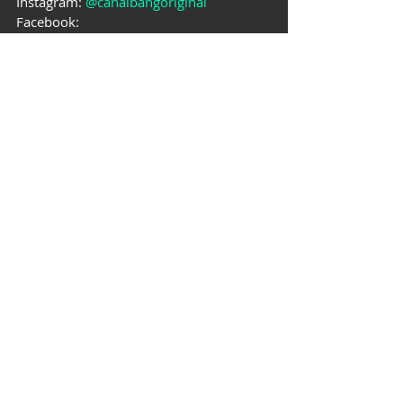
Instagram: 
@canalbangoriginal
Facebook: 
http://facebook.com/canalbangoriginal
TikTok: 
https://www.tiktok.com/@canalbang
FILMES
ANIMES
Posts recentes
Ver tudo