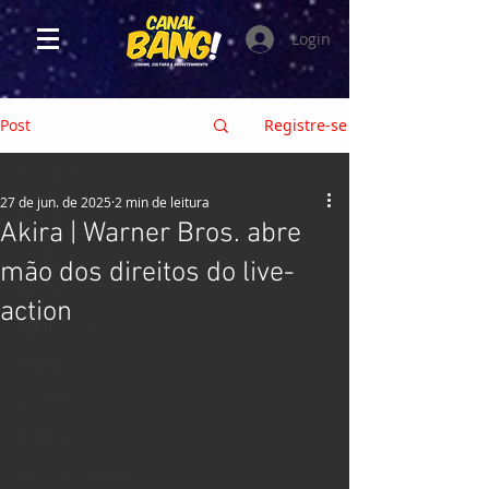
Login
Post
Registre-se
HOME
27 de jun. de 2025
2 min de leitura
HOME
Akira | Warner Bros. abre
CRÍTICAS
mão dos direitos do live-
FILMES
action
SÉRIES e TV
GAMES
ANIMES
EVENTOS
HQs e MANGÁS